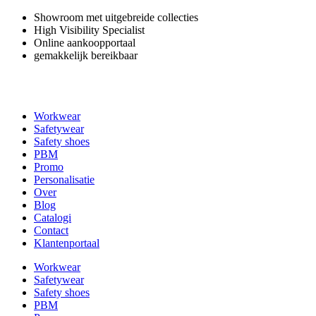
Skip
Showroom met uitgebreide collecties
to
High Visibility Specialist
content
Online aankoopportaal
gemakkelijk bereikbaar
Workwear
Safetywear
Safety shoes
PBM
Promo
Personalisatie
Over
Blog
Catalogi
Contact
Klantenportaal
Workwear
Safetywear
Safety shoes
PBM